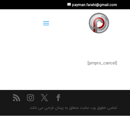
payman.farahi@gmail.com
[pmpro_cancel]
تمامی حقوق وب سایت متعلق به پیمان فرحی می باشد